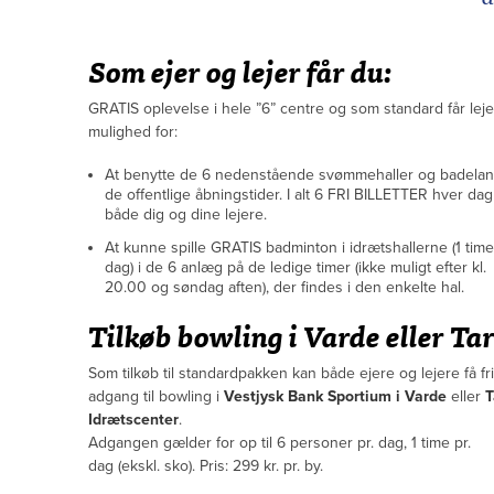
Som ejer og lejer får du:
GRATIS oplevelse i hele ”6” centre og som standard får lej
mulighed for:
At benytte de 6 nedenstående svømmehaller og badelan
de offentlige åbningstider. I alt 6 FRI BILLETTER hver dag
både dig og dine lejere.
At kunne spille GRATIS badminton i idrætshallerne (1 time
dag) i de 6 anlæg på de ledige timer (ikke muligt efter kl.
20.00 og søndag aften), der findes i den enkelte hal.
Tilkøb bowling i Varde eller Ta
Som tilkøb til standardpakken kan både ejere og lejere få fri
adgang til bowling i
Vestjysk Bank Sportium i Varde
eller
T
Idrætscenter
.
Adgangen gælder for op til 6 personer pr. dag, 1 time pr.
dag (ekskl. sko). Pris: 299 kr. pr. by.