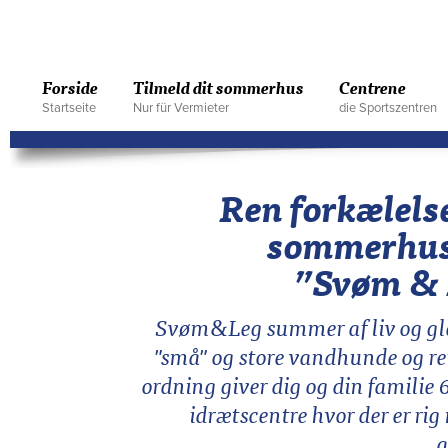
Forside
Tilmeld dit sommerhus
Centrene
Startseite
Nur für Vermieter
die Sportszentren
Ren forkælelse 
sommerhuse
”Svøm & 
Svøm&Leg summer af liv og gla
"små" og store vandhunde og ren
ordning giver dig og din famili
idrætscentre hvor der er rig
a